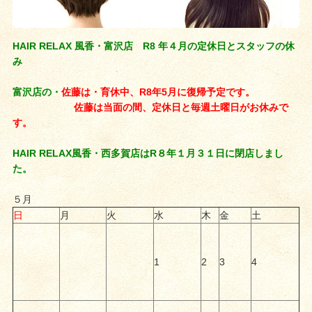
HAIR RELAX 風香・富沢店 R8 年４月の定休日とスタッフの休
み
富沢店の・
佐藤は・育休中、R8年5月に復帰予定です。
佐藤は当面の間、定休日と毎週土曜日がお休みで
す。
HAIR RELAX風香・
西多賀店はR８年１月３１日に閉店しまし
た。
５月
日
月
火
水
木
金
土
1
2
3
4