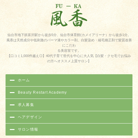
仙台市地下鉄富沢駅から徒歩5分、仙台市体育館(カメイアリーナ）から徒歩1分。
風香は天然成分や低刺激のパーマ液やカラー剤、白髪染め・縮毛矯正剤で髪質改善
にこだわ
る美容室です。
【口コミ1,000件越え◎】40代子育て世代を中心に大人気【白髪・クセ毛でお悩み
の方へオススメ上質サロン】
ホーム
Beauty Restart Academy
求人募集
ヘアデザイン
サロン情報