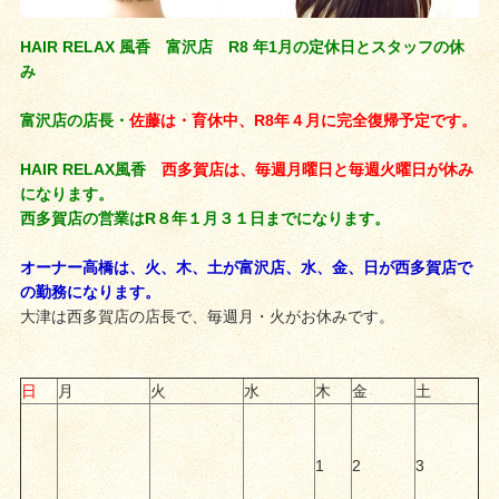
HAIR RELAX 風香 富沢店 R8 年1月の定休日とスタッフの休
み
富沢店の店長・
佐藤は・育休中、R8年４月に完全復帰予定です。
HAIR RELAX風香
西多賀店は、毎週月曜日と毎週火曜日が休み
になります。
西多賀店の営業はR８年１月３１日までになります。
オーナー高橋は、火、木、土が富沢店、水、金、日が西多賀店で
の勤務になります。
大津は西多賀店の店長で、毎週月・火がお休みです。
日
月
火
水
木
金
土
1
2
3