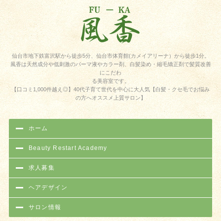
仙台市地下鉄富沢駅から徒歩5分、仙台市体育館(カメイアリーナ）から徒歩1分。
風香は天然成分や低刺激のパーマ液やカラー剤、白髪染め・縮毛矯正剤で髪質改善
にこだわ
る美容室です。
【口コミ1,000件越え◎】40代子育て世代を中心に大人気【白髪・クセ毛でお悩み
の方へオススメ上質サロン】
ホーム
Beauty Restart Academy
求人募集
ヘアデザイン
サロン情報