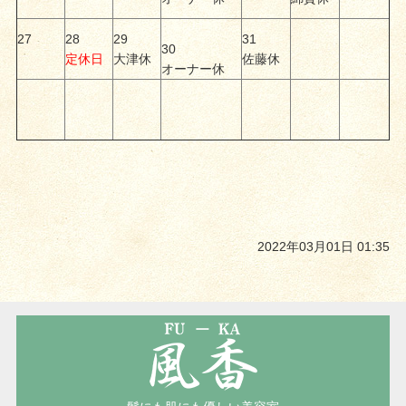
27
28
29
31
30
定休日
大津休
佐藤休
オーナー休
2022年03月01日 01:35