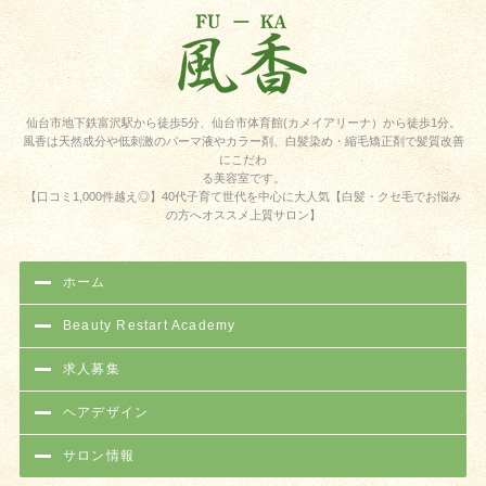
仙台市地下鉄富沢駅から徒歩5分、仙台市体育館(カメイアリーナ）から徒歩1分。
風香は天然成分や低刺激のパーマ液やカラー剤、白髪染め・縮毛矯正剤で髪質改善
にこだわ
る美容室です。
【口コミ1,000件越え◎】40代子育て世代を中心に大人気【白髪・クセ毛でお悩み
の方へオススメ上質サロン】
ホーム
Beauty Restart Academy
求人募集
ヘアデザイン
サロン情報