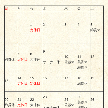
日
月
火
水
木
金
土
1
2
3
4
5
定休日
綿貫休
9
6
7
8
10
11
12
綿貫休
定休日
大津休
オーナー休
佐藤休
美香休
綿貫休
14
15
16
17
18
19
13
定休日
定休日
綿貫休
23
25
20
21
22
24
26
美香休
綿貫休
定休日
大津休
佐藤休
オーナー休
綿貫休